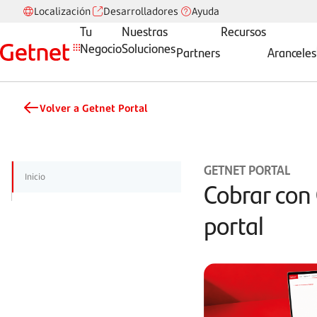
Localización
Desarrolladores
Ayuda
Tu
Nuestras
Recursos
Negocio
Soluciones
Partners
Aranceles
Volver a Getnet Portal
GETNET PORTAL
Inicio
Cobrar con QR desde el porta
Cobrar con
portal