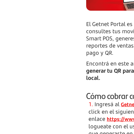
El Getnet Portal es
consultes tus mov
Smart POS, genere
reportes de ventas
pago y QR.
Encontrá en este a
generar tu QR para 
local.
Cómo cobrar 
Ingresá al
Getne
click en el siguie
enlace
https://ww
logueate con el u
que generaste en 