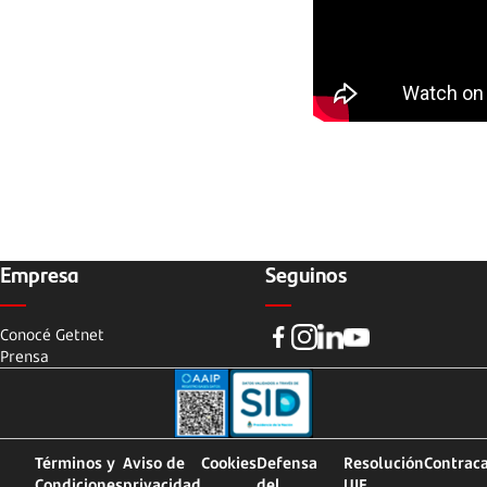
Empresa
Seguinos
Conocé Getnet
Prensa
Términos y
Aviso de
Cookies
Defensa
Resolución
Contrac
Condiciones
privacidad
del
UIF