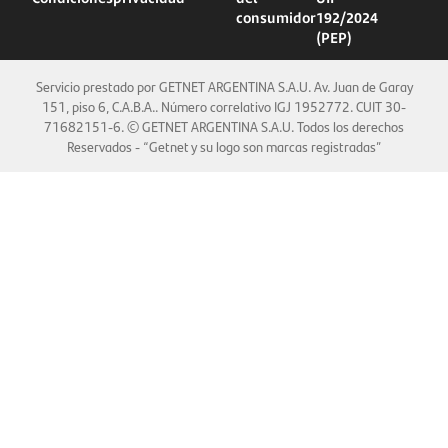
consumidor
192/2024
(PEP)
Servicio prestado por GETNET ARGENTINA S.A.U. Av. Juan de Garay
151, piso 6, C.A.B.A.. Número correlativo IGJ 1952772. CUIT 30-
71682151-6. © GETNET ARGENTINA S.A.U. Todos los derechos
Reservados - “Getnet y su logo son marcas registradas”