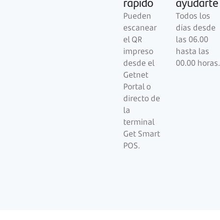
rápido
ayudarte
Pueden
Todos los
escanear
días desde
el QR
las 06.00
impreso
hasta las
desde el
00.00 horas.
Getnet
Portal o
directo de
la
terminal
Get Smart
POS.