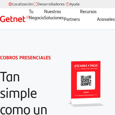
Localización
Desarrolladores
Ayuda
Tu
Nuestras
Recursos
Negocio
Soluciones
Partners
Aranceles
COBROS PRESENCIALES
Tan
simple
como un