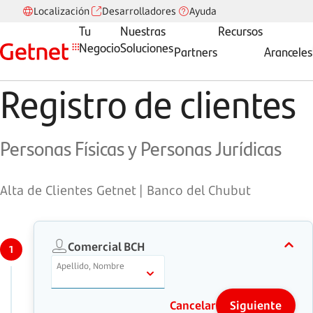
Localización
Desarrolladores
Ayuda
Tu
Nuestras
Recursos
Negocio
Soluciones
Partners
Aranceles
BANCO DEL CHUBUT
Registro de clientes
Personas Físicas y Personas Jurídicas
Alta de Clientes Getnet | Banco del Chubut
Comercial BCH
1
Apellido, Nombre
Cancelar
Siguiente