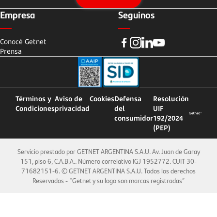
Empresa
Seguinos
Conocé Getnet
Prensa
Términos y
Aviso de
Cookies
Defensa
Resolución
Condiciones
privacidad
del
UIF
consumidor
192/2024
(PEP)
Servicio prestado por GETNET ARGENTINA S.A.U. Av. Juan de Garay
151, piso 6, C.A.B.A.. Número correlativo IGJ 1952772. CUIT 30-
71682151-6. © GETNET ARGENTINA S.A.U. Todos los derechos
Reservados - “Getnet y su logo son marcas registradas”