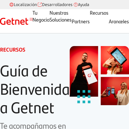
Localización
Desarrolladores
Ayuda
Tu
Nuestras
Recursos
Negocio
Soluciones
Partners
Aranceles
RECURSOS
Guía de
Bienvenida
a Getnet
Te acompañamos en