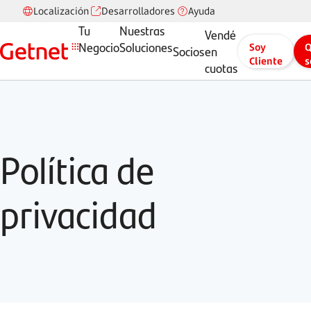
Localización
Desarrolladores
Ayuda
Tu
Nuestras
Vendé
Negocio
Soluciones
Soy
Q
Socios
en
Cliente
s
cuotas
c
Política de
privacidad