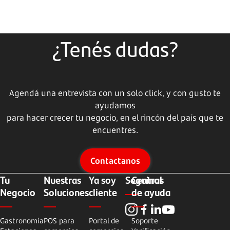
¿Tenés dudas?
Agendá una entrevista con un solo click, y con gusto te
ayudamos
para hacer crecer tu negocio, en el rincón del país que te
encuentres.
Contactanos
Tu
Nuestras
Ya soy
Seguinos
Central
Negocio
Soluciones
cliente
de ayuda
Gastronomia
POS para
Portal de
Soporte