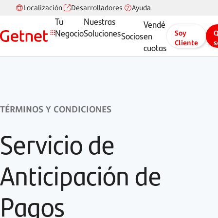
Localización
Desarrolladores
Ayuda
Tu
Nuestras
Vendé
Negocio
Soluciones
Soy
Q
Socios
en
Cliente
s
cuotas
c
TÉRMINOS Y CONDICIONES
Servicio de
Anticipación de
Pagos