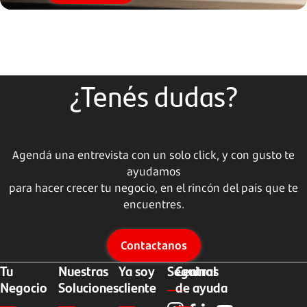
¿Tenés dudas?
Agendá una entrevista con un solo click, y con gusto te
ayudamos
para hacer crecer tu negocio, en el rincón del país que te
encuentres.
Contactanos
Tu
Nuestras
Ya soy
Seguinos
Central
Negocio
Soluciones
cliente
de ayuda