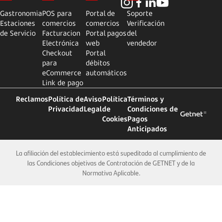
Gastronomia
POS para
Portal de
Soporte
Estaciones
comercios
comercios
Verificación
de Servicio
Facturacion
Portal pagos
del
Electrónica
web
vendedor
Checkout
Portal
para
débitos
eCommerce
automáticos
Link de pago
Reclamos
Política de
Aviso
Política
Términos y
Privacidad
Legal
de
Condiciones de
Cookies
Pagos
Anticipados
La afiliación del establecimiento está supeditada al cumplimiento de
las Condiciones objetivas de Contratación de GETNET y de la
Normativa Aplicable.