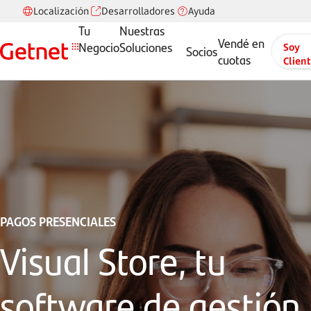
Localización
Desarrolladores
Ayuda
Tu
Nuestras
Vendé en
Negocio
Soluciones
Soy
Socios
cuotas
Clien
PAGOS PRESENCIALES
Visual Store, tu
software de gestión