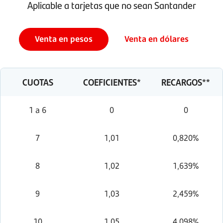
Aplicable a tarjetas que no sean Santander
Venta en pesos
Venta en dólares
CUOTAS
COEFICIENTES*
RECARGOS**
1 a 6
0
0
7
1,01
0,820%
8
1,02
1,639%
9
1,03
2,459%
10
1,05
4,098%