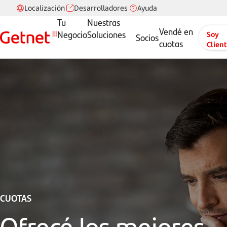
Localización
Desarrolladores
Ayuda
Tu
Nuestras
Vendé en
Negocio
Soluciones
Soy
Socios
cuotas
Clien
CUOTAS
Ofrecé los mejores