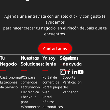
Agendá una entrevista con un solo click, y con gusto te
ayudamos
para hacer crecer tu negocio, en el rincón del país que te
encuentres.
Contactanos
Tu
Nuestras
Ya soy
Seguinos
Central
Negocio
Soluciones
cliente
de ayuda
Gastronomia
POS para
Portal de
Soporte
Estaciones
comercios
comercios
Verificación
de Servicio
Facturacion
Portal pagos
del
Electrónica
web
vendedor
Checkout
Portal
para
débitos
eCommerce
automáticos